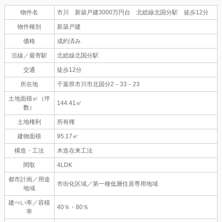
物件名
市川 新築戸建3000万円台 北総線北国分駅 徒歩12分
物件種別
新築戸建
価格
成約済み
沿線／最寄駅
北総線北国分駅
交通
徒歩12分
所在地
千葉県市川市北国分2－33－23
土地面積㎡（坪
144.41㎡
数）
土地権利
所有権
建物面積
95.17㎡
構造・工法
木造在来工法
間取
4LDK
都市計画／用途
市街化区域／第一種低層住居専用地域
地域
建ぺい率／容積
40％・80％
率