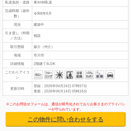
私道負担・道路
東4mM私道
完成時期（築年
令和8年6月
数）
現況
建築中
引き渡し（時期
相談
／方法）
取引態様
媒介（仲介）
地域
市川市
詳細情報
2階建て4LDK
こだわりアイコ
ン
登録：2026年04月24日 07時57分
更新日時
更新：2026年06月14日 05時16分
※このお問合せフォームは、通信が暗号化されておりお客さまのプライバシ
ーが守られています。